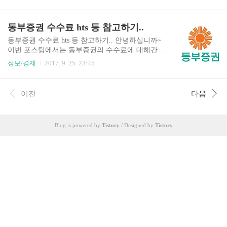
해 보면.. 일반적으로 전공정재료와 후공정재료로
어 시험이 출제 됩니다. 응시한 시험에서 획득한 점
구분됩니다 전공정재료는 다시 기능재료 - 반도체
수에 따라 인증등급이 정해지며 기초 역사 상식을
의 기판이 되는 웨이퍼 - 와 공정재료 - 웨이퍼를 가
동부증권 수수료 hts 등 참고하기..
다루는 초급부터 등급이 올라갈수록 심화과정을
공해 칩을 제조하는데 사용되는 소재로 포토마스
다루는것이 특징입니다. 시험은 1년에 4회 실시가
크, 포토레지스트, 반도체용 고순도 화공약품 및 가
동부증권 수수료 hts 등 참고하기.. 안녕하십니까~
..
스류, 페리클, 배선재료 등 - 로 구분되며 후공정재
이번 포스팅에서는 동부증권의 수수료에 대해간단
료에는 구조재료- 리드프레임, 본딩와이어, 봉지재
히 살펴보도록 하겠습니다 동부증권은 1982년에
정보/경제
2017. 9. 25. 23:45
등 - 가 있습니다 반도체 소재주 관련주식 엠케이
설립된 중소형증권사입니다 투자매매업 , 투자중
전자 반도체 Package의 핵심부품인 본딩와이어 및
개업 , 투자자문업투자일임업 , 신탁업 , 집합투자
솔더볼 등을 생산하는 업체 SK머티리얼즈 반도체,
업 등금융투자업과 저축은행업을 영위하고 있습니
이전
다음
LCD, 태양전지 제조 과정에 사용되는 특수가스(N
다 동부증권 온라인 수수료 체계 금액에 따라 수수
F3, SiH4, WF6 등..
료율이 달라집니다 백만원 이하 - 0.149164% + 500
원 백만원 ~ 천만원 - 0.149164% 천만원 ~ 5억 - 0.0
Blog is powered by
Tistory
/ Designed by
Tistory
99164% 아마 0.099164% 이 구간이 가장 많은걸로
생각됩니다 동부증권 hts가 증권사중에서 최저 수
수료는 아닌듯 합니다 선물,옵션,금리/통화/상품 선
물옵션 수수료 https://new.dongbuhappy.com/custcent
er/jobs..