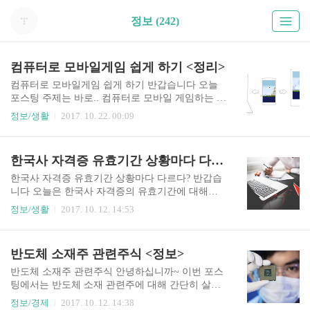
정보 (242)
컴퓨터로 모바일게임 쉽게 하기 <정리>
컴퓨터로 모바일게임 쉽게 하기 반갑습니다 오늘
포스팅 주제는 바로.. 컴퓨터로 모바일 게임하는 방
법에 대해서... 우선 답변부터 드리자면.. 가능합니
정보/생활
2017. 10. 22. 00:09
다 그냥 되는건 아니고 모바일게임이 돌아갈수 있
는 환경을 설정해줘야 합니다 컴퓨터로 모바일 게
임을 할려면.. 블루스텍이나 녹스앱플레이어,미뮤
한국사 자격증 유효기간 상황마다 다르다? <정리>
이중에 한개를 설치해야 합니다 전부 장,단점이 있
습니다 블루스택의 경우 녹스에 비해 사용가능한
한국사 자격증 유효기간 상황마다 다르다? 반갑습
게임이 많고 PC접속을 막은 게임이 아니라면 왠만
니다 오늘은 한국사 자격증의 유효기간에 대해서
한건 다 돌아갑니다 단점이라면 많이 무겁습니다
간단히 포스팅해보겠습니다 한국사 시험 목적이
정보/생활
2017. 10. 12. 14:53
녹스의 경우 조금 인지도가 떨어지는 편이긴 하지
역사 인식을 높이는데 있으므로 다른 시험과 다르
만 로딩속도가 빠르며 가볍습니다 다만 제휴가 안
게 한국사 자격증은 유효기간이 정해지지 않은 것
되어서 그런지 설치가 막혀있는 프로그램들이 꽤
이 특징입니다 하지만 자격 인증을 요구하는곳에
반도체 소재주 관련주식 <정보>
있다고 합니다 컴퓨터로 모바일게임 미뮤 역시 깔
따라 기간을 정하기도 합니다 이전에는 1급부터 6
끔한 대신 coc등의 게임이 구동이 잘안된다고 ..
급까지 여섯개의 등급으로 시험이 출제 되었지만
반도체 소재주 관련주식 안녕하십니까~ 이번 포스
지금은 초급,중급,고급까지 3가지로 시험출제가 단
팅에서는 반도체 소재 관련주에 대해 간단히 살펴
순화 되었습니다. 시험 구분은 3가지이지만 인증등
보도록 하겠습니다 반도체 재료업체를 크게 세분
정보/경제
2017. 10. 12. 14:38
급은 1급에서 6급까지 2개의 등급씩 문제가 통합되