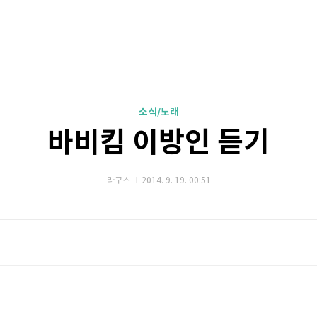
소식/노래
바비킴 이방인 듣기
라구스
2014. 9. 19. 00:51