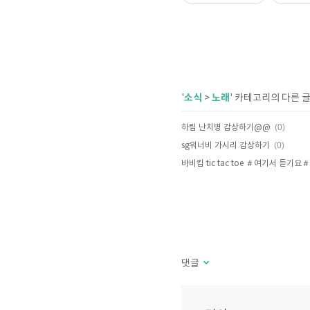
소식
노래
'
>
' 카테고리의 다른 
(0)
하림 난치병 감상하기@@
(0)
sg워너비 가시리 감상하기
바비킴 tic tac toe ＃여기서 듣기요＃
댓글