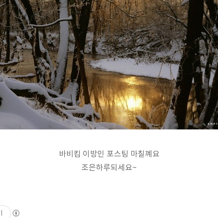
바비킴 이방인 포스팅 마칠꼐요
조은하루되세요~
기