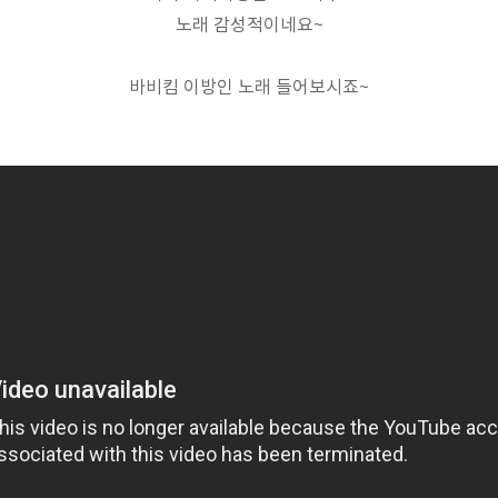
노래 감성적이네요~
바비킴 이방인 노래 들어보시죠~