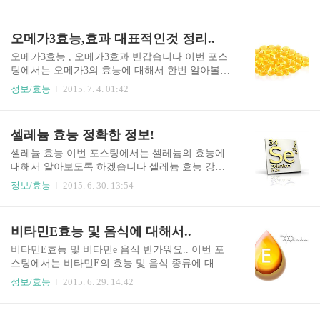
트레스를 받으면 마그네슘 소진이 빨라지고마그네
빠르게 분해해 숙취해소에 도움을 준다고 합니다
슘이 부족하면 스트레스 유발,우울증,신경과민,불
모유촉진에 좋습니다밀크시슬이라는 이름의 유래
면증 등에 시달리게 됩니다때문에 정신안정을 위
오메가3효능,효과 대표적인것 정리..
가 산모가 출산후 모유가 잘나오지 않을때엉겅쿠
해서라도 마그네슘이 꼭 필요합니다 뼈건강칼슘이
차를 마셔주면 모유가 잘나온다고 해서 붙혀진 이
뼈건강에 좋다는건 다들 아시죠?사실 칼슘을 많이
오메가3효능 , 오메가3효과 반갑습니다 이번 포스
름이라고 합니다모유가 부족하실..
먹더라도 흡수가 되어야 하는데마그네슘이 없다면
팅에서는 오메가3의 효능에 대해서 한번 알아볼께
효과가 낮아집니다칼슘은 마그네슘과 작용해서 뼈
요~ 많은분들이 영양제로 드시고 잇는데 효능은 잘
정보/효능
2015. 7. 4. 01:42
에 필요한 물질들을 생성해내기 때문입니다 다이
모르시더라구요~ 오메가3효능 * 오메가3효과 심장
어트마그네슘이 지방에 작용해서 지방을 태울수
병 예방 및 혈압조절 오메가3은 혈행을 개선하는
있게끔 우리몸에 에너지원으로 만들어 준다고 합
효능이 있어서 심장관계 질환을 70%저옫까지 경감
셀레늄 효능 정확한 정보!
니다운동할때 지방이 에너지로 전환되는데 마그네
시켜 줄수있으며부정맥으로 인한 급사를 막고 동
슘이 도와준다고 합니다 소화촉진마그네슘이 부족
맥경화증을 예방한다고 합니다또한 오메가3는 혈
셀레늄 효능 이번 포스팅에서는 셀레늄의 효능에
하면 소화불량이 나타난다고..
전방지와 혈압을 조절해주는 효과도 있다고 합니
대해서 알아보도록 하겠습니다 셀레늄 효능 강력
다 오메가 효능 - 당뇨병 개선 생선유에서 발견된
한 항산화 작용 항산화작용이란 체내에서 노화를
정보/효능
2015. 6. 30. 13:54
오메가3 지방산은 비만에 의한 제2형 당뇨병의 발
촉진하는 활성산소를 제거해주는 기능 세포막 손
병을 예방해 준다고 합니다혈당수치를 조절하고
상을 방지하고 세포재생에 기여 이외에도 셀레늄
체내에서 만들어지는 호르몬인 인슐린의 분비를
은 인체내에서 중요한 역할을하는 여러가지 단백
비타민E효능 및 음식에 대해서..
자극해 당뇨병 예방 및 개선에 효과가 좋다고 합니
질의 중요한 활성성분으로 작용 피부노화방지,아
다 오메가 효과 - 영양보급 오메가3는 임산부,태아
토피,여드름,습진,염증,건선,기미 등의 피부질환에
비타민E효능 및 비타민e 음식 반가워요.. 이번 포
의..
도 탁월한 효과 또한 피부의 보습,자외선,방사선으
스팅에서는 비타민E의 효능 및 음식 종류에 대해
로부터 피부보호 효과 대장암,전립선암,폐암,간암,
서 알아보도록 하겠습니다 비타민E효능 동맥경화
정보/효능
2015. 6. 29. 14:42
위암 등 다양한 암예방 효과도 있으며 어떤 특정 조
예방에 좋습니다 비타민e는 LDL이라는 우리몸에
직에 대한 항암효과보다는 여러가지 발암물질의
해로운 콜레스테롤의 산화와 분해를 막아주고이로
활성화를 막고 암세포 성장을 억제하면서 암세포
인해서 혈관을 건강하세 유지시켜 동맥경화 예방