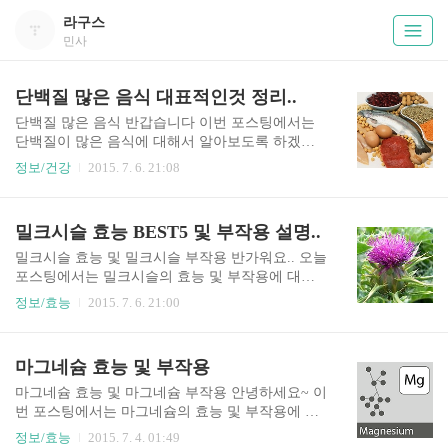
라구스
민사
단백질 많은 음식 대표적인것 정리..
단백질 많은 음식 반갑습니다 이번 포스팅에서는
단백질이 많은 음식에 대해서 알아보도록 하겠습
니다 바로 시작할께요.. 단백질 많은 음식 닭가슴살
정보/건강
2015. 7. 6. 21:08
많은분들이 단백질 식품하면 떠오르는 닭가슴살..
사실 그대로 닭가슴살은 단백질 함유량이 높고 지
방이 낮아 운동할때,다이어트시 좋은 식품이라고
밀크시슬 효능 BEST5 및 부작용 설명..
합니다 참치참치 역시 단백질이 많고 칼로리,지방
이 적어서 다이어트에 좋은 식품입니다 달걀달걀
밀크시슬 효능 및 밀크시슬 부작용 반가워요.. 오늘
은 완전식품으로 유명하죠..필수아미노산이 균형
포스팅에서는 밀크시슬의 효능 및 부작용에 대해
적으로 잡혀져있구요~다이어트를 원하신다면 흰
서 알아보도록 하겠습니다 밀크시슬 효능 간건강
정보/효능
2015. 7. 6. 21:00
자위주로 드세요. 단백질이 풍부하답니다 꽁치꽁
에 좋습니다밀크시슬하면 바로 간 건강이 떠오르
치도 고단백 저열량으로 다이어트에 좋고 많은 효
시죠?밀크시슬에 풍부하게 함유된 실리마린 성분
능이 있는 생선입니다 콩밭에서 나는 소고기라 불
이 대표적인 간 항산화제로간세포의 신진대사를
마그네슘 효능 및 부작용
릴정도로 단백질이 풍부합니다 유제품우유,치즈,
촉진시키고 간세포의 세포를 막아서 간건강에 탁
두유 등도 단백질이 풍부합니다 아몬드견과류는
월한 효과를 보인다고 합니다 숙취해소에 좋아요
마그네슘 효능 및 마그네슘 부작용 안녕하세요~ 이
단백질이 많이 함유되어 있..
우리가 술을 먹게되면 체내에 숙취를 유발시키는
번 포스팅에서는 마그네슘의 효능 및 부작용에 대
아세트알데히드에 의해 고생을 하게되는데밀크시
해서 한번 알아볼께요~ 마그네슘 효능 심신안정스
정보/효능
2015. 7. 4. 01:49
슬에 함유된 실리마린이 체내의 아세트알데히드를